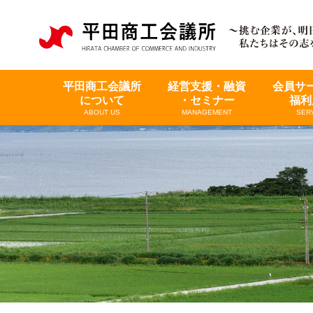
平田商工会議所
経営支援・融資
会員サ
について
・セミナー
福利
ABOUT US
MANAGEMENT
SER