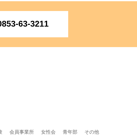
0853-63-3211
験
会員事業所
女性会
青年部
その他