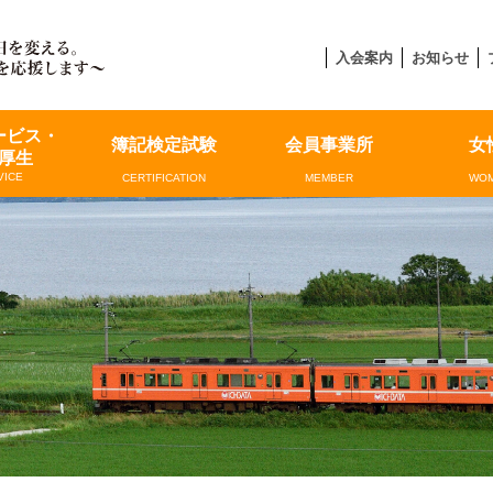
入会案内
お知らせ
ービス・
簿記検定試験
会員事業所
女
厚生
VICE
CERTIFICATION
MEMBER
WOM