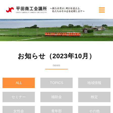
お知らせ（2023年10月）
news
ALL
TOPICS
地域情報
セミナー
補助金
検定
女性会
青年部
その他