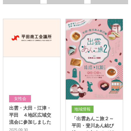
女性会
出雲・大田・江津・
地域情報
平田 ４地区広域交
「出雲あんこ旅２～
流会に参加しました
平田・斐川あん結び
2025.09.30