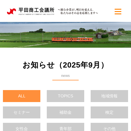
お知らせ（2025年9月）
news
ALL
TOPICS
地域情報
セミナー
補助金
検定
女性会
青年部
その他