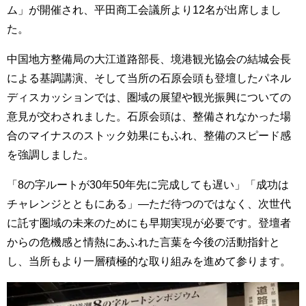
ム」が開催され、平田商工会議所より12名が出席しまし
た。
中国地方整備局の大江道路部長、境港観光協会の結城会長
による基調講演、そして当所の石原会頭も登壇したパネル
ディスカッションでは、圏域の展望や観光振興についての
意見が交わされました。石原会頭は、整備されなかった場
合のマイナスのストック効果にもふれ、整備のスピード感
を強調しました。
「8の字ルートが30年50年先に完成しても遅い」「成功は
チャレンジとともにある」―ただ待つのではなく、次世代
に託す圏域の未来のためにも早期実現が必要です。登壇者
からの危機感と情熱にあふれた言葉を今後の活動指針と
し、当所もより一層積極的な取り組みを進めて参ります。