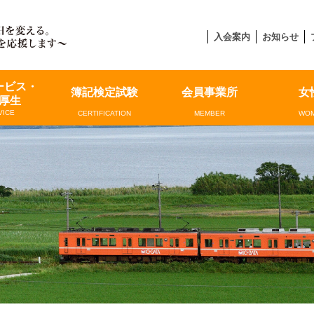
入会案内
お知らせ
ービス・
簿記検定試験
会員事業所
女
厚生
VICE
CERTIFICATION
MEMBER
WOM