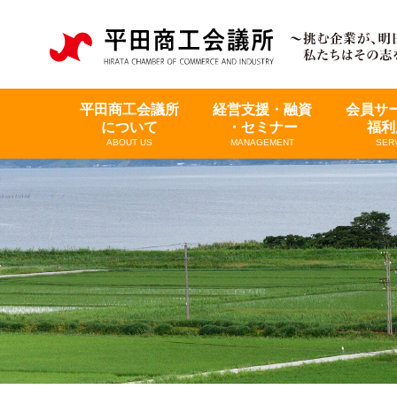
平田商工会議所
経営支援・融資
会員サ
について
・セミナー
福利
ABOUT US
MANAGEMENT
SER