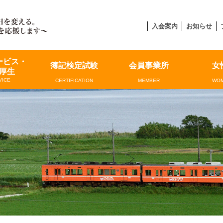
入会案内
お知らせ
ービス・
簿記検定試験
会員事業所
女
厚生
VICE
CERTIFICATION
MEMBER
WOM