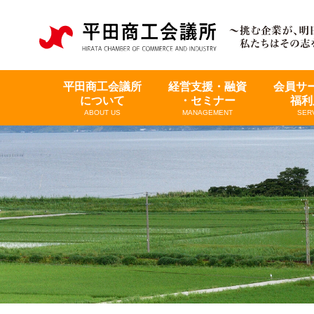
平田商工会議所
経営支援・融資
会員サ
について
・セミナー
福利
ABOUT US
MANAGEMENT
SER