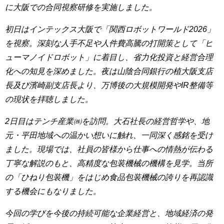
に大阪での合同視察研修を実施しました。
初日はインテックス大阪で「関西ロボットワールド2026」
を視察。深刻な人手不足や人件費高騰の打開策として「ヒ
ューマノイドロボット」に着目し、省力化投資と経営合理
化への知見を深めました。夜は山陰合同銀行の植大阪支店
長及び濱崎副支店長より、万博後の大規模開発やIR整備等
の現状を拝聴しました。
2日目はテンチ産業㈱を訪問。大石社長の経営哲学や、地
元・平田地域への温かい想いに触れ、一同深く感銘を受け
ました。現場では、社員の皆様から仕事への情熱が伝わる
丁寧な解説のもと、高精度な包装機械の機構を見学。当所
の「ひねり包装機」をはじめ食品包装機械の誇りを再認識
する機会にもなりました。
今回の学びを今後の持続可能な企業経営と、地域経済の発