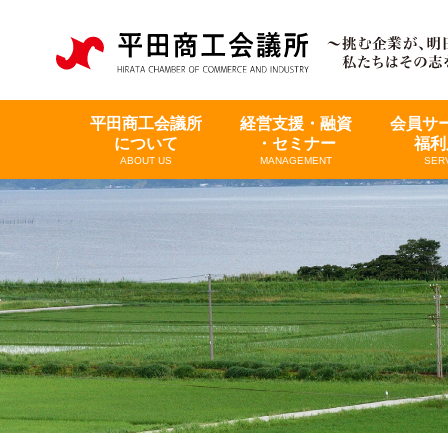
平田商工会議所
経営支援・融資
会員サ
について
・セミナー
福利
ABOUT US
MANAGEMENT
SER