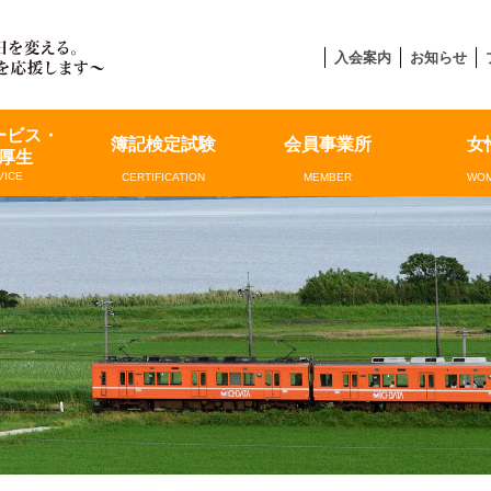
入会案内
お知らせ
ービス・
簿記検定試験
会員事業所
女
厚生
VICE
CERTIFICATION
MEMBER
WOM