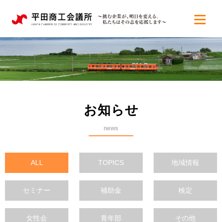
お知らせ
news
ALL
TOPICS
地域情報
セミナー
補助金
検定
女性会
青年部
その他