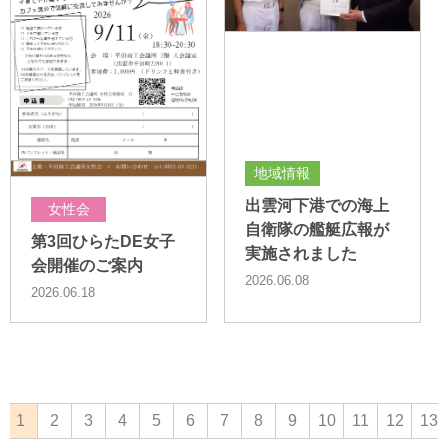
地域情報
出雲河下港での海上
女性会
自衛隊の艦艇広報が
第3回ひらたDE女子
実施されました
会開催のご案内
2026.06.08
2026.06.18
1
2
3
4
5
6
7
8
9
10
11
12
13